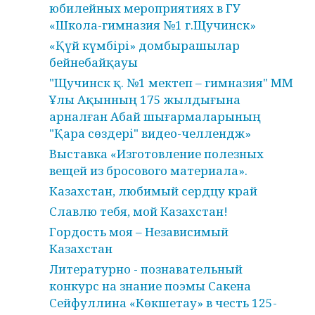
юбилейных мероприятиях в ГУ
«Школа-гимназия №1 г.Щучинск»
«Қүй күмбірі» домбырашылар
бейнебайқауы
"Щучинск қ. №1 мектеп – гимназия" ММ
Ұлы Ақынның 175 жылдығына
арналған Абай шығармаларының
"Қара сөздері" видео-челлендж»
Выставка «Изготовление полезных
вещей из бросового материала».
Казахстан, любимый сердцу край
Славлю тебя, мой Казахстан!
Гордость моя – Независимый
Казахстан
Литературно - познавательный
конкурс на знание поэмы Сакена
Сейфуллина «Көкшетау» в честь 125-