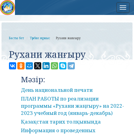
Нав
Басты бет
Тәрбие жұмыс
Рухани жанғыру
Рухани жанғыру
Мәзір:
День национальной печати
ПЛАН РАБОТЫ по реализации
программы «Рухани жаңғыру» на 2022-
2023 учебный год (январь-декабрь)
Қазақстан тарих толқынында
Информация о проведенных