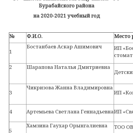
Бурабайского района
на 2020-2021 учебный год
№
Ф.И.О.
Место 
Бостанбаев Аскар Ашимович
ИП «Бо
1
стомат
2
Шарапова Наталья Дмитриевна
Детски
Чикризова Жанна Владимировна
3
ИП «Ко
4
Артемьева Светлана Геннадьевна
ИП «Св
Хамзина Гаухар Орынгалиевна
ТОО ОВ
5