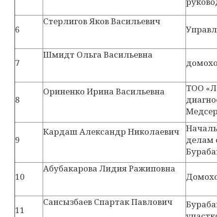
руково
Стерлигов Яков Васильевич
6
Управ
Шмидт Ольга Васильевна
7
домохо
ТОО «Л
Ориненко Ирина Васильевна
8
диагно
Медсер
Началь
Кардаш Александр Николаевич
9
делам 
Бураба
Абубакарова Лидия Ражиповна
10
Домохо
Сансызбаев Спартак Павлович
Бураба
11
участк