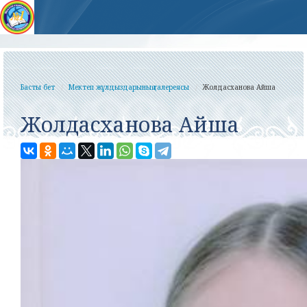
Басты бет
Мектеп жұлдыздарының галереясы
Жолдасханова Айша
Жолдасханова Айша