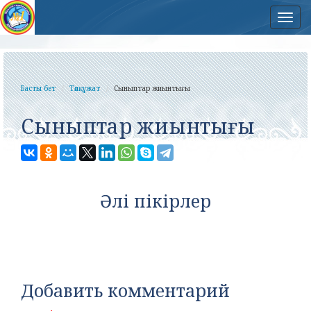
Нав
Басты бет
Төлқұжат
Сыныптар жиынтығы
Сыныптар жиынтығы
Әлі пікірлер
Добавить комментарий