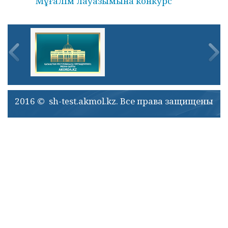
Мұғалім лауазымына конкурс
2016 © sh-test.akmol.kz. Все права защищены