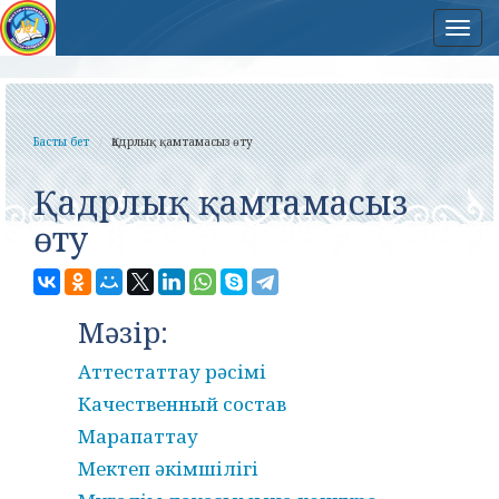
Нав
Басты бет
Қадрлық қамтамасыз өту
Қадрлық қамтамасыз
өту
Мәзір:
Аттестаттау рәсімі
Качественный состав
Марапаттау
Мектеп әкімшілігі