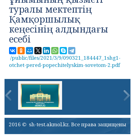
туралы мектептің
Қамқоршылық
кеңесінің алдындағы
есебі
/public/files/2021/3/9/090321_184447_1shg1-
otchet-pered-popechitelyskim-sovetom-2.pdf
2016 © sh-test.akmol.kz. Все права защищены