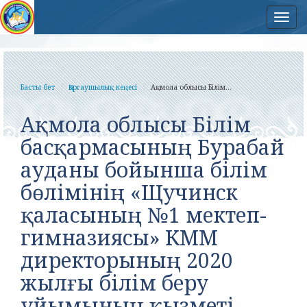
Нав
Басты бет
Қорғаушылық кеңесі
Ақмола облысы Білім...
Ақмола облысы Білім
басқармасының Бурабай
ауданы бойынша білім
бөлімінің «Щучинск
қаласының №1 мектеп-
гимназиясы» КММ
директорының 2020
жылғы білім беру
ұйымының қызметі