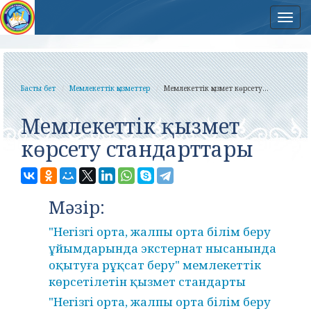
Нав
Басты бет
Мемлекеттік қызметтер
Мемлекеттік қызмет көрсету...
Мемлекеттік қызмет
көрсету стандарттары
Мәзір:
"Негізгі орта, жалпы орта білім беру
ұйымдарында экстернат нысанында
оқытуға рұқсат беру" мемлекеттік
көрсетілетін қызмет стандарты
"Негізгі орта, жалпы орта білім беру