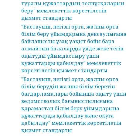
туралы құжаттардың телнұсқаларын
беру" мемлекеттік көрсетілетін
қызмет стандарты
"Бастауыш, негізгі орта, жалпы орта
білім беру ұйымдарына денсаулығына
байланысты ұзақ уақыт бойы бара
алмайтын балаларды үйде жеке тегін
оқытуды ұйымдастыру үшін
құжаттарды қабылдау" мемлекеттік
көрсетілетін қызмет стандарты
"Бастауыш, негізгі орта, жалпы орта
білім берудің жалпы білім беретін
бағдарламалары бойынша оқыту үшін
ведомстволық бағыныстылығына
қарамастан білім беру ұйымдарына
құжаттарды қабылдау және оқуға
қабылдау" мемлекеттік көрсетілетін
қызмет стандарты