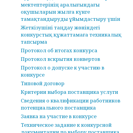
мектептерінің аралығындағы
оқушыларын жылға күнге
тамақтандыруды ұйымдастыру үшін
Жеткізушіні таңдау жөніндегі
конкурстық құжаттамаға техникалық
тапсырма
Протокол об итогах конкурса
Протокол вскрытия конвертов
Протокол о допуске к участию в
конкурсе
Типовой договор
Критерии выбора поставщика услуги
Сведения о квалификации работников
потенциального поставщика
Заявка на участие в конкурсе
Техническое задание к конкурсной
документации по выбору поставщика