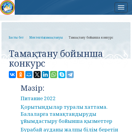
Нав
Басты бет
Мектептің тамақтануы
Тамақтану бойынша конкурс
Тамақтану бойынша
конкурс
Мәзір:
Питание 2022
Қорытындылар туралы хаттама.
Балаларға тамақтандыруды
ұйымдастыру бойынша қызметтер
Бурабай ауданы жалпы білім беретін