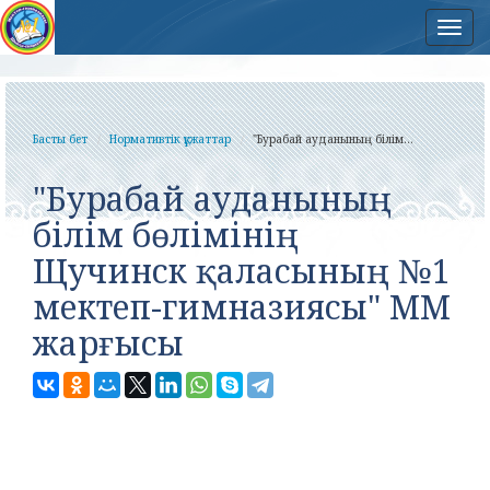
Нав
Басты бет
Нормативтік құжаттар
"Бурабай ауданының білім...
"Бурабай ауданының
білім бөлімінің
Щучинск қаласының №1
мектеп-гимназиясы" ММ
жарғысы