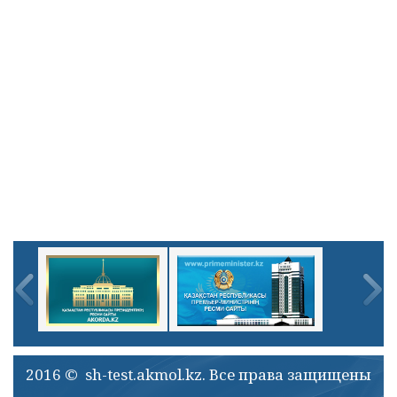
2016 © sh-test.akmol.kz. Все права защищены