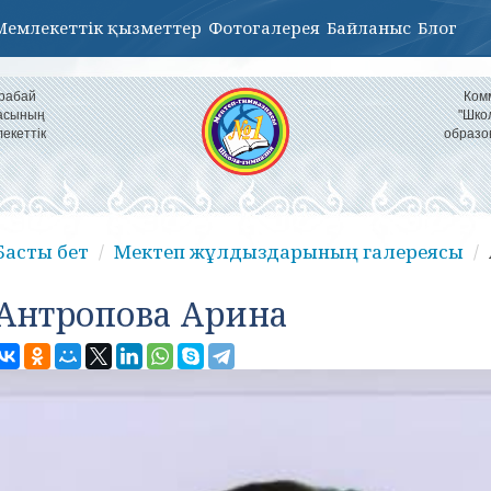
Мемлекеттік қызметтер
Фотогалерея
Байланыс
Блог
урабай
Ком
ласының
"Шко
екеттік
образо
Басты бет
Мектеп жұлдыздарының галереясы
Антропова Арина