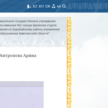
KZ
RU
EN
мунальное государственное учреждение
ла-гимназия №1 города Щучинска отдела
вания по Бурабайскому району управления
образования Акмолинской области"
Антропова Арина