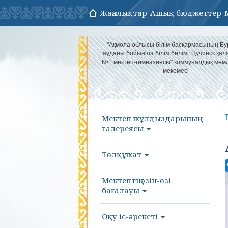
Жаңалықтар
Ашық бюджеттер
"Ақмола облысы білім басқармасының Б
ауданы бойынша білім бөлімі Щучинск қа
№1 мектеп-гимназиясы" коммуналдық мемл
мекемесі
Мектеп жұлдыздарының
галереясы
Төлқұжат
Мектептің өзін-өзі
бағалауы
Оқу іс-әрекеті