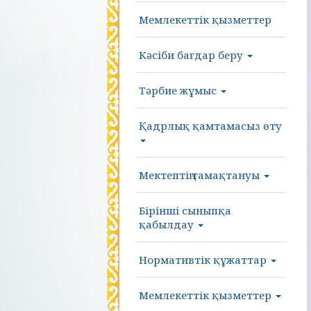
Мемлекеттік қызметтер
Кәсіби бағдар беру
Тәрбие жұмыс
Қадрлық қамтамасыз өту
Мектептің тамақтануы
Бірінші сыныпқа
қабылдау
Нормативтік құжаттар
Мемлекеттік қызметтер