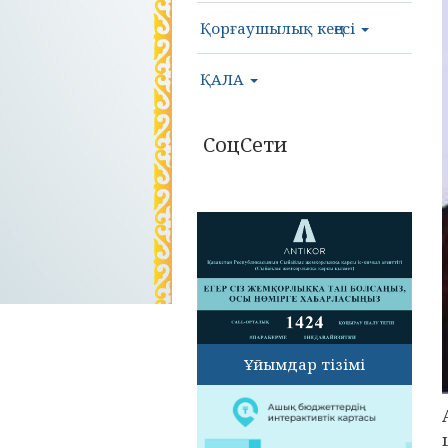
Қорғаушылық кеңесі
ҚАЛА
СоцСети
Ұйымдар тізімі