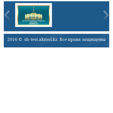
2016 © sh-test.akmol.kz. Все права защищены